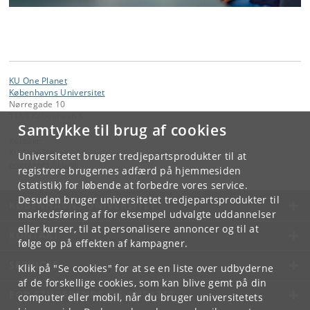
KU One Planet
Københavns Universitet
Nørregade 10
1165 København K
Samtykke til brug af cookies
Kontakt:
KU One Planet
Universitetet bruger tredjepartsprodukter til at
oneplanet
@
ku
.
dk
registrere brugernes adfærd på hjemmesiden
(statistik) for løbende at forbedre vores service.
Desuden bruger universitetet tredjepartsprodukter til
KØBENHAVNS UNIVERSITET
markedsføring af for eksempel udvalgte uddannelser
eller kurser, til at personalisere annoncer og til at
KONTAKT
følge op på effekten af kampagner.
SERVICES
Klik på "Se cookies" for at se en liste over udbyderne
af de forskellige cookies, som kan blive gemt på din
FOR STUDERENDE OG ANSATTE
computer eller mobil, når du bruger universitetets