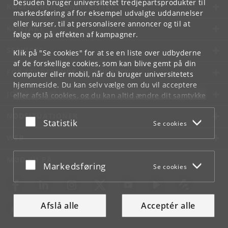
Desuden bruger universitetet tredjepartsprodukter til
KØBENHAVNS UNIVERSITET
markedsføring af for eksempel udvalgte uddannelser
eller kurser, til at personalisere annoncer og til at
KONTAKT
følge op på effekten af kampagner.
SERVICES
Klik på "Se cookies" for at se en liste over udbyderne
af de forskellige cookies, som kan blive gemt på din
FOR STUDERENDE OG ANSATTE
computer eller mobil, når du bruger universitetets
hjemmeside. Du kan selv vælge om du vil acceptere
JOB OG KARRIERE
eller afslå cookies, og du kan altid ændre dit samtykke
under
Cookie- og privatlivspolitik
som du finder i
NØDSITUATIONER
bunden af hver side.
Acceptér eller afslå
Statistik
Se cookies
Googles privatlivspolitik
WEB
MØD KU PÅ
Acceptér eller afslå
Markedsføring
Se cookies
Afslå alle
Acceptér alle