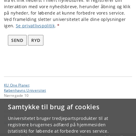
via et link nederst i hvert nyhedsbrev. Vi registrerer din
interaktion med vore nyhedsbreve, herunder åbning og klik
på nyheder, for løbende at kunne forbedre vores service.
Ved framelding sletter universitetet alle dine oplysninger
igen.
Se privatlivspolitik
.
*
SEND
RYD
KU One Planet
Københavns Universitet
Nørregade 10
1165 København K
Samtykke til brug af cookies
Kontakt:
KU One Planet
Universitetet bruger tredjepartsprodukter til at
oneplanet
@
ku
.
dk
registrere brugernes adfærd på hjemmesiden
(statistik) for løbende at forbedre vores service.